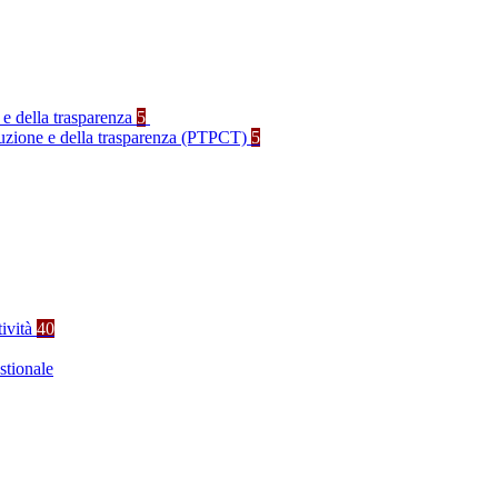
 e della trasparenza
5
rruzione e della trasparenza (PTPCT)
5
tività
40
stionale