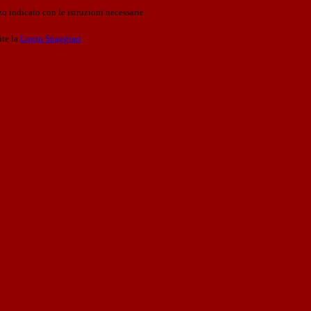
o indicato con le istruzioni necessarie.
ite la
Login Spaggiari