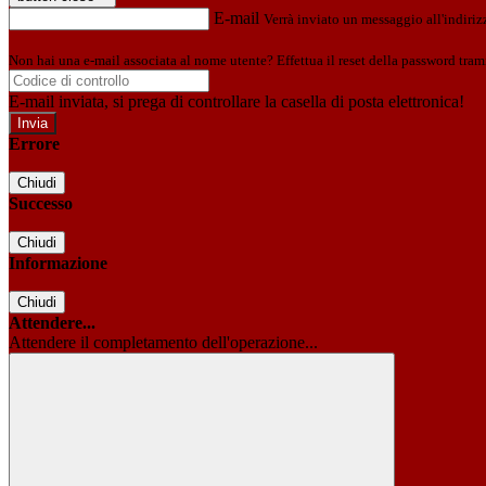
E-mail
Verrà inviato un messaggio all'indirizz
Non hai una e-mail associata al nome utente? Effettua il reset della password tram
E-mail inviata, si prega di controllare la casella di posta elettronica!
Errore
Chiudi
Successo
Chiudi
Informazione
Chiudi
Attendere...
Attendere il completamento dell'operazione...