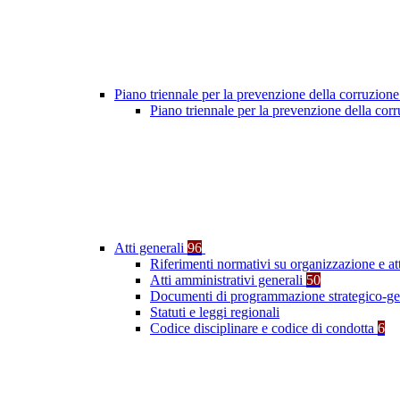
Piano triennale per la prevenzione della corruzione
Piano triennale per la prevenzione della co
Atti generali
96
Riferimenti normativi su organizzazione e at
Atti amministrativi generali
50
Documenti di programmazione strategico-ge
Statuti e leggi regionali
Codice disciplinare e codice di condotta
6