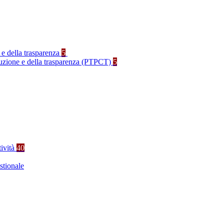
 e della trasparenza
5
rruzione e della trasparenza (PTPCT)
5
tività
40
stionale