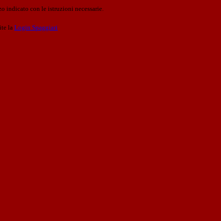
o indicato con le istruzioni necessarie.
ite la
Login Spaggiari