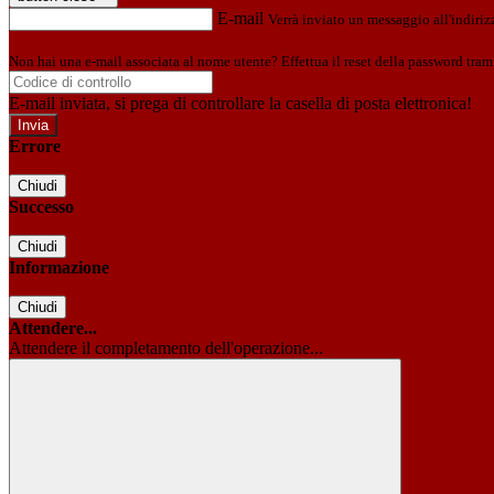
E-mail
Verrà inviato un messaggio all'indirizz
Non hai una e-mail associata al nome utente? Effettua il reset della password tram
E-mail inviata, si prega di controllare la casella di posta elettronica!
Errore
Chiudi
Successo
Chiudi
Informazione
Chiudi
Attendere...
Attendere il completamento dell'operazione...