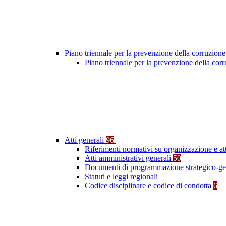
Piano triennale per la prevenzione della corruzione
Piano triennale per la prevenzione della co
Atti generali
96
Riferimenti normativi su organizzazione e at
Atti amministrativi generali
50
Documenti di programmazione strategico-ge
Statuti e leggi regionali
Codice disciplinare e codice di condotta
6