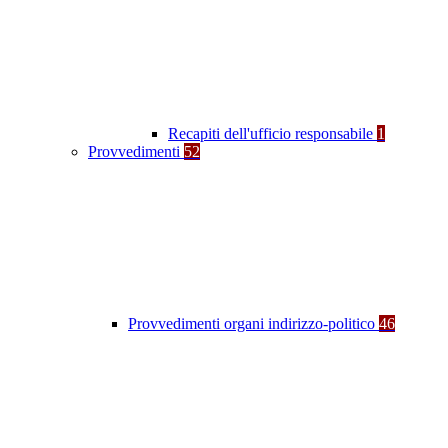
Recapiti dell'ufficio responsabile
1
Provvedimenti
52
Provvedimenti organi indirizzo-politico
46