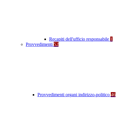
Recapiti dell'ufficio responsabile
1
Provvedimenti
52
Provvedimenti organi indirizzo-politico
46