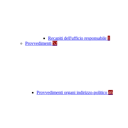
Recapiti dell'ufficio responsabile
1
Provvedimenti
52
Provvedimenti organi indirizzo-politico
46