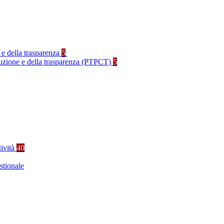
 e della trasparenza
5
rruzione e della trasparenza (PTPCT)
5
tività
40
stionale