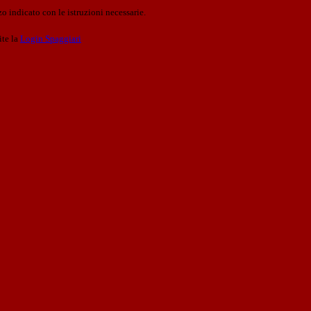
o indicato con le istruzioni necessarie.
ite la
Login Spaggiari