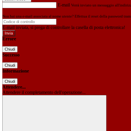
E-mail
Verrà inviato un messaggio all'indirizz
Non hai una e-mail associata al nome utente? Effettua il reset della password tram
E-mail inviata, si prega di controllare la casella di posta elettronica!
Errore
Chiudi
Successo
Chiudi
Informazione
Chiudi
Attendere...
Attendere il completamento dell'operazione...