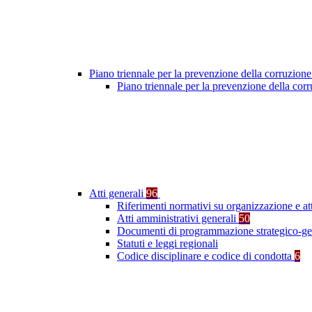
Piano triennale per la prevenzione della corruzione
Piano triennale per la prevenzione della co
Atti generali
96
Riferimenti normativi su organizzazione e at
Atti amministrativi generali
50
Documenti di programmazione strategico-ge
Statuti e leggi regionali
Codice disciplinare e codice di condotta
6