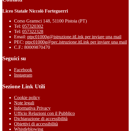
Liceo Statale Niccolò Forteguerri
Corso Gramsci 148, 51100 Pistoia (PT)
Tel:
057320302
Tel:
057322328
Email:
ptpc01000g@istruzione.it
Link per inviare una mail
PEC:
ptpc01000g@pec.istruzione.it
Link per inviare una mail
C.F.: 80009870470
Seguici su
Facebook
Instagram
Sezione Link Utili
Cookie policy
Note legali
Informativa Privacy
Ufficio Relazioni con il Pubblico
Dichiarazione di accessibilità
Obiettivi di accessibilità
Whistleblowing