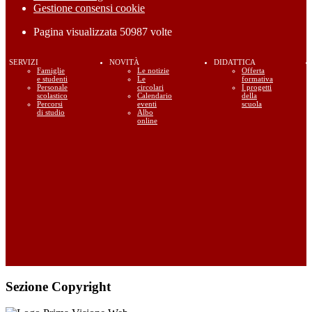
Gestione consensi cookie
Pagina visualizzata
50987
volte
SERVIZI
NOVITÀ
DIDATTICA
Famiglie
Le notizie
Offerta
e studenti
Le
formativa
Personale
circolari
I progetti
scolastico
Calendario
della
Percorsi
eventi
scuola
di studio
Albo
online
Sezione Copyright