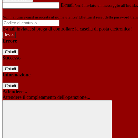
E-mail
Verrà inviato un messaggio all'indirizz
Non hai una e-mail associata al nome utente? Effettua il reset della password tram
E-mail inviata, si prega di controllare la casella di posta elettronica!
Errore
Chiudi
Successo
Chiudi
Informazione
Chiudi
Attendere...
Attendere il completamento dell'operazione...