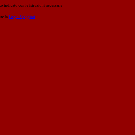
o indicato con le istruzioni necessarie.
ite la
Login Spaggiari