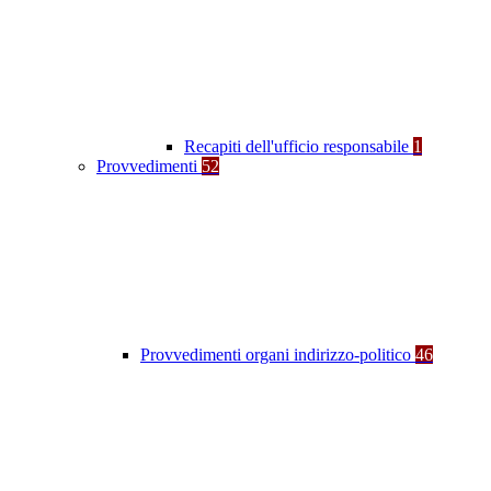
Recapiti dell'ufficio responsabile
1
Provvedimenti
52
Provvedimenti organi indirizzo-politico
46