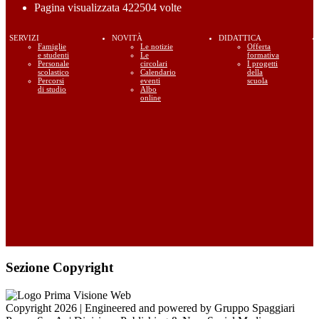
Pagina visualizzata
422504
volte
SERVIZI
NOVITÀ
DIDATTICA
Famiglie
Le notizie
Offerta
e studenti
Le
formativa
Personale
circolari
I progetti
scolastico
Calendario
della
Percorsi
eventi
scuola
di studio
Albo
online
Sezione Copyright
Copyright 2026 | Engineered and powered by Gruppo Spaggiari