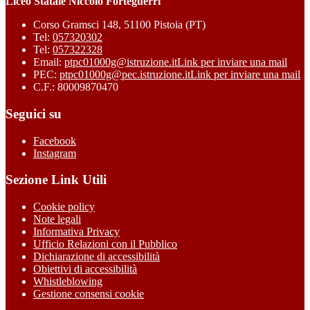
Liceo Statale Niccolò Forteguerri
Corso Gramsci 148, 51100 Pistoia (PT)
Tel:
057320302
Tel:
057322328
Email:
ptpc01000g@istruzione.it
Link per inviare una mail
PEC:
ptpc01000g@pec.istruzione.it
Link per inviare una mail
C.F.: 80009870470
Seguici su
Facebook
Instagram
Sezione Link Utili
Cookie policy
Note legali
Informativa Privacy
Ufficio Relazioni con il Pubblico
Dichiarazione di accessibilità
Obiettivi di accessibilità
Whistleblowing
Gestione consensi cookie