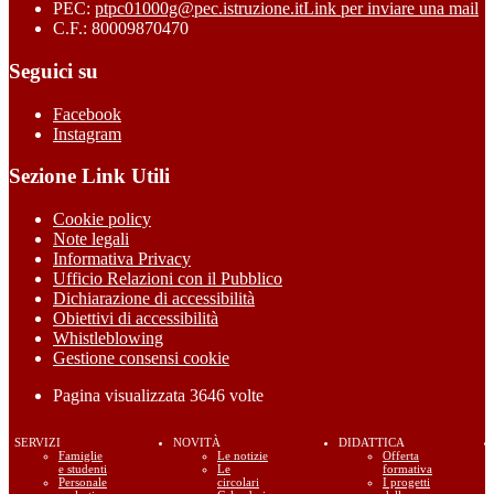
PEC:
ptpc01000g@pec.istruzione.it
Link per inviare una mail
C.F.: 80009870470
Seguici su
Facebook
Instagram
Sezione Link Utili
Cookie policy
Note legali
Informativa Privacy
Ufficio Relazioni con il Pubblico
Dichiarazione di accessibilità
Obiettivi di accessibilità
Whistleblowing
Gestione consensi cookie
Pagina visualizzata
3646
volte
SERVIZI
NOVITÀ
DIDATTICA
Famiglie
Le notizie
Offerta
e studenti
Le
formativa
Personale
circolari
I progetti