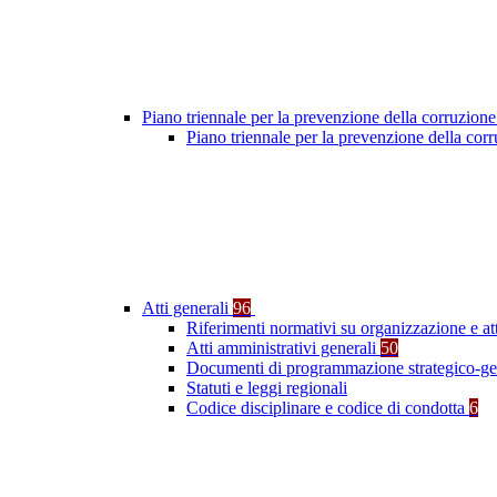
Piano triennale per la prevenzione della corruzione
Piano triennale per la prevenzione della co
Atti generali
96
Riferimenti normativi su organizzazione e at
Atti amministrativi generali
50
Documenti di programmazione strategico-ge
Statuti e leggi regionali
Codice disciplinare e codice di condotta
6