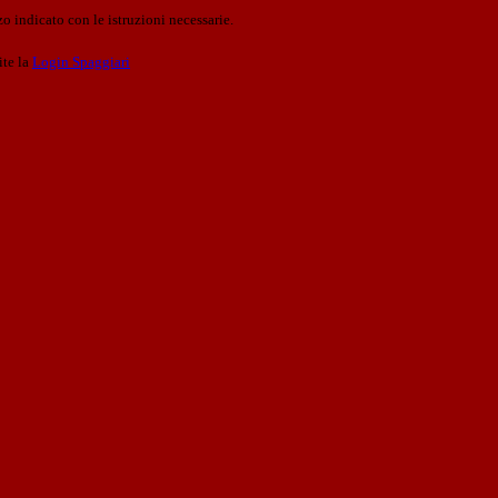
o indicato con le istruzioni necessarie.
ite la
Login Spaggiari