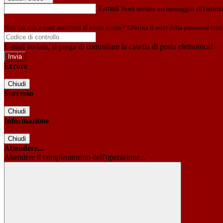
E-mail
Verrà inviato un messaggio all'indirizz
Non hai una e-mail associata al nome utente? Effettua il reset della password tram
E-mail inviata, si prega di controllare la casella di posta elettronica!
Errore
Chiudi
Successo
Chiudi
Informazione
Chiudi
Attendere...
Attendere il completamento dell'operazione...