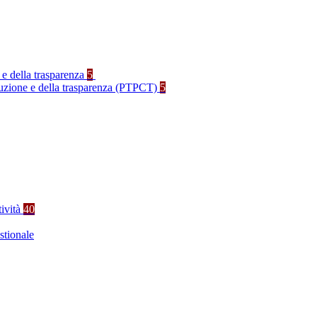
 e della trasparenza
5
rruzione e della trasparenza (PTPCT)
5
tività
40
stionale