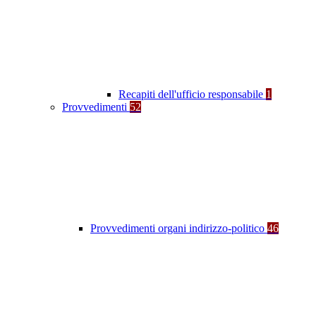
Recapiti dell'ufficio responsabile
1
Provvedimenti
52
Provvedimenti organi indirizzo-politico
46