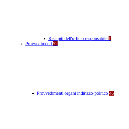
Recapiti dell'ufficio responsabile
1
Provvedimenti
52
Provvedimenti organi indirizzo-politico
46