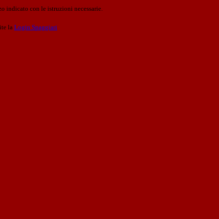
o indicato con le istruzioni necessarie.
ite la
Login Spaggiari