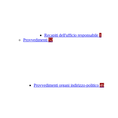
Recapiti dell'ufficio responsabile
1
Provvedimenti
52
Provvedimenti organi indirizzo-politico
46