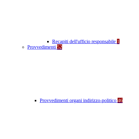
Recapiti dell'ufficio responsabile
1
Provvedimenti
52
Provvedimenti organi indirizzo-politico
46