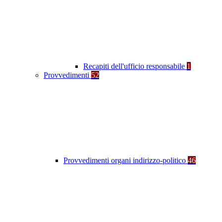
Recapiti dell'ufficio responsabile
1
Provvedimenti
52
Provvedimenti organi indirizzo-politico
46