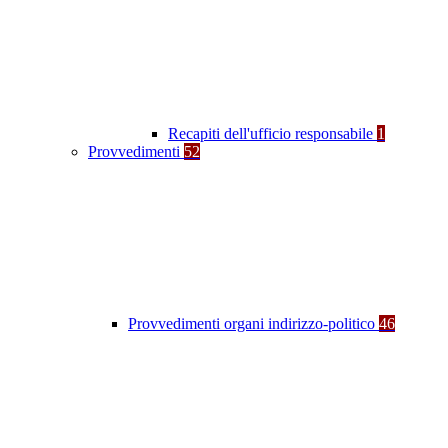
Recapiti dell'ufficio responsabile
1
Provvedimenti
52
Provvedimenti organi indirizzo-politico
46