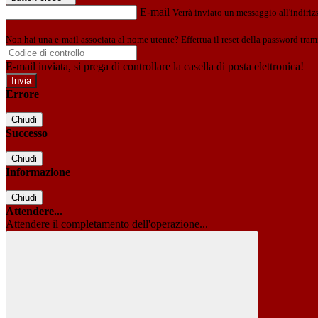
E-mail
Verrà inviato un messaggio all'indirizz
Non hai una e-mail associata al nome utente? Effettua il reset della password tram
E-mail inviata, si prega di controllare la casella di posta elettronica!
Errore
Chiudi
Successo
Chiudi
Informazione
Chiudi
Attendere...
Attendere il completamento dell'operazione...