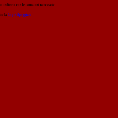
o indicato con le istruzioni necessarie.
ite la
Login Spaggiari