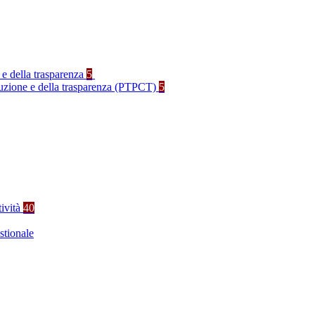
 e della trasparenza
5
rruzione e della trasparenza (PTPCT)
5
tività
40
stionale