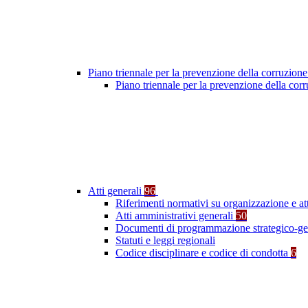
Piano triennale per la prevenzione della corruzione
Piano triennale per la prevenzione della co
Atti generali
96
Riferimenti normativi su organizzazione e at
Atti amministrativi generali
50
Documenti di programmazione strategico-ge
Statuti e leggi regionali
Codice disciplinare e codice di condotta
6