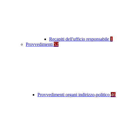
Recapiti dell'ufficio responsabile
1
Provvedimenti
52
Provvedimenti organi indirizzo-politico
46