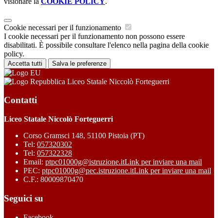
visionare la
COOKIE POLICY
.
Cookie necessari per il funzionamento
I cookie necessari per il funzionamento non possono essere
disabilitati. È possibile consultare l'elenco nella pagina della cookie
policy.
Accetta tutti
Salva le preferenze
Liceo Statale Niccolò Forteguerri
Contatti
Liceo Statale Niccolò Forteguerri
Corso Gramsci 148, 51100 Pistoia (PT)
Tel:
057320302
Tel:
057322328
Email:
ptpc01000g@istruzione.it
Link per inviare una mail
PEC:
ptpc01000g@pec.istruzione.it
Link per inviare una mail
C.F.: 80009870470
Seguici su
Facebook