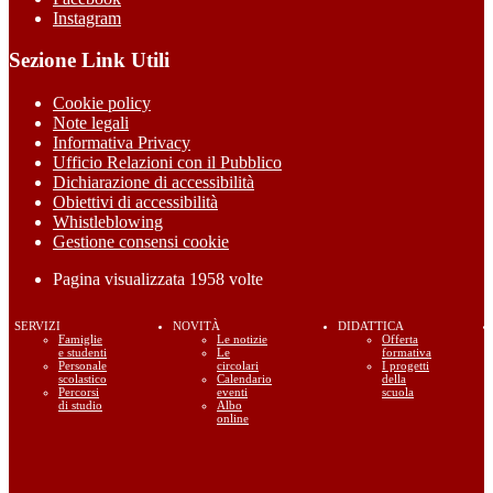
Instagram
Sezione Link Utili
Cookie policy
Note legali
Informativa Privacy
Ufficio Relazioni con il Pubblico
Dichiarazione di accessibilità
Obiettivi di accessibilità
Whistleblowing
Gestione consensi cookie
Pagina visualizzata
1958
volte
SERVIZI
NOVITÀ
DIDATTICA
Famiglie
Le notizie
Offerta
e studenti
Le
formativa
Personale
circolari
I progetti
scolastico
Calendario
della
Percorsi
eventi
scuola
di studio
Albo
online