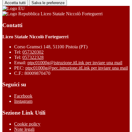
Accetta tutti
Salva le preferenze
Liceo Statale Niccolò Forteguerri
Contatti
Liceo Statale Niccolò Forteguerri
Corso Gramsci 148, 51100 Pistoia (PT)
Tel:
057320302
Tel:
057322328
Email:
ptpc01000g@istruzione.it
Link per inviare una mail
PEC:
ptpc01000g@pec.istruzione.it
Link per inviare una mail
C.F.: 80009870470
Seguici su
Facebook
Instagram
Sezione Link Utili
Cookie policy
Note legali