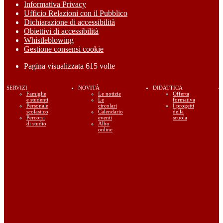
Informativa Privacy
Ufficio Relazioni con il Pubblico
Dichiarazione di accessibilità
Obiettivi di accessibilità
Whistleblowing
Gestione consensi cookie
Pagina visualizzata
615
volte
SERVIZI
NOVITÀ
DIDATTICA
Famiglie
Le notizie
Offerta
e studenti
Le
formativa
Personale
circolari
I progetti
scolastico
Calendario
della
Percorsi
eventi
scuola
di studio
Albo
online