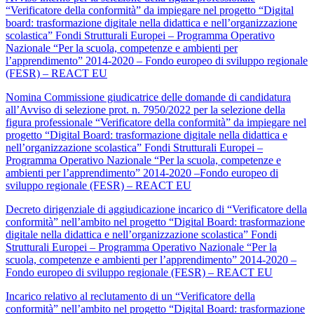
“Verificatore della conformità” da impiegare nel progetto “Digital
board: trasformazione digitale nella didattica e nell’organizzazione
scolastica” Fondi Strutturali Europei – Programma Operativo
Nazionale “Per la scuola, competenze e ambienti per
l’apprendimento” 2014-2020 – Fondo europeo di sviluppo regionale
(FESR) – REACT EU
Nomina Commissione giudicatrice delle domande di candidatura
all’Avviso di selezione prot. n. 7950/2022 per la selezione della
figura professionale “Verificatore della conformità” da impiegare nel
progetto “Digital Board: trasformazione digitale nella didattica e
nell’organizzazione scolastica” Fondi Strutturali Europei –
Programma Operativo Nazionale “Per la scuola, competenze e
ambienti per l’apprendimento” 2014-2020 –Fondo europeo di
sviluppo regionale (FESR) – REACT EU
Decreto dirigenziale di aggiudicazione incarico di “Verificatore della
conformità” nell’ambito nel progetto “Digital Board: trasformazione
digitale nella didattica e nell’organizzazione scolastica” Fondi
Strutturali Europei – Programma Operativo Nazionale “Per la
scuola, competenze e ambienti per l’apprendimento” 2014-2020 –
Fondo europeo di sviluppo regionale (FESR) – REACT EU
Incarico relativo al reclutamento di un “Verificatore della
conformità” nell’ambito nel progetto “Digital Board: trasformazione