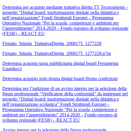
Determina per acquisto mediante trattativa diretta TT Tecnosistemi –
progetto “Digital board: trasformazione digitale nella didattica e
nell’organizzazione” Fondi Strutturali Europei – Programma
Operativo Nazionale “Per la scuola, competenze e ambienti per
l’apprendimento” 2014-2020 – Fondo europeo di sviluppo regionale
(FESR) – REACT EU
Firmato_Stipula_TrattativaDiretta_2068175_1277228
Firmato_Stipula_TrattativaDiretta_2068175_1277228.p7m
Determina acquisto targa pubblicitaria digital board Ferramenta
Guarducci
Determina acquisto polo donna digital board Homo confezioni
Determina per l’indizione di un avviso interno per la selezione della
figura professionale “Verificatore della conformità” da impiegare nel
progetto “Digital board: trasformazione digitale nella didattica e
nell’organizzazione scolastica” Fondi Strutturali Europei –
Programma Operativo Nazionale “Per la scuola, competenze e
ambienti per l’apprendimento” 2014-2020 – Fondo europeo di
sviluppo regionale (FESR) – REACT EU
Avviso interno per la selezione della figura professionale