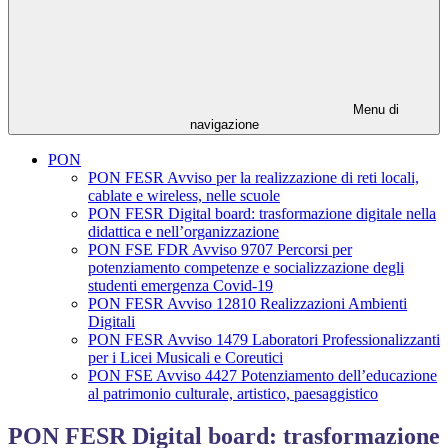
Menu di
navigazione
PON
PON FESR Avviso per la realizzazione di reti locali,
cablate e wireless, nelle scuole
PON FESR Digital board: trasformazione digitale nella
didattica e nell’organizzazione
PON FSE FDR Avviso 9707 Percorsi per
potenziamento competenze e socializzazione degli
studenti emergenza Covid-19
PON FESR Avviso 12810 Realizzazioni Ambienti
Digitali
PON FESR Avviso 1479 Laboratori Professionalizzanti
per i Licei Musicali e Coreutici
PON FSE Avviso 4427 Potenziamento dell’educazione
al patrimonio culturale, artistico, paesaggistico
PON FESR Digital board: trasformazione