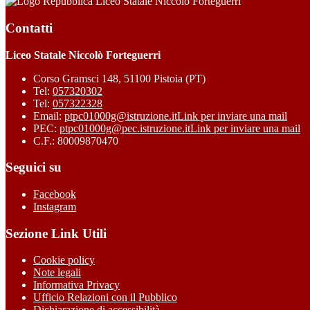
Liceo Statale Niccolò Forteguerri
Contatti
Liceo Statale Niccolò Forteguerri
Corso Gramsci 148, 51100 Pistoia (PT)
Tel:
057320302
Tel:
057322328
Email:
ptpc01000g@istruzione.it
Link per inviare una mail
PEC:
ptpc01000g@pec.istruzione.it
Link per inviare una mail
C.F.: 80009870470
Seguici su
Facebook
Instagram
Sezione Link Utili
Cookie policy
Note legali
Informativa Privacy
Ufficio Relazioni con il Pubblico
Dichiarazione di accessibilità