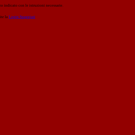
o indicato con le istruzioni necessarie.
ite la
Login Spaggiari