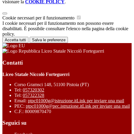
visionare la
COOKIE POLICY
.
Cookie necessari per il funzionamento
I cookie necessari per il funzionamento non possono essere
disabilitati. È possibile consultare l'elenco nella pagina della cookie
policy.
Accetta tutti
Salva le preferenze
Liceo Statale Niccolò Forteguerri
Contatti
Liceo Statale Niccolò Forteguerri
Corso Gramsci 148, 51100 Pistoia (PT)
Tel:
057320302
Tel:
057322328
Email:
ptpc01000g@istruzione.it
Link per inviare una mail
PEC:
ptpc01000g@pec.istruzione.it
Link per inviare una mail
C.F.: 80009870470
Seguici su