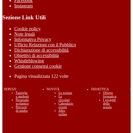
Facebook
Instagram
Sezione Link Utili
Cookie policy
Note legali
Informativa Privacy
Ufficio Relazioni con il Pubblico
Dichiarazione di accessibilità
Obiettivi di accessibilità
Whistleblowing
Gestione consensi cookie
Pagina visualizzata
122
volte
SERVIZI
NOVITÀ
DIDATTICA
Famiglie
Le notizie
Offerta
e studenti
Le
formativa
Personale
circolari
I progetti
scolastico
Calendario
della
Percorsi
eventi
scuola
di studio
Albo
online