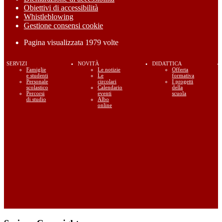
Obiettivi di accessibilità
Whistleblowing
Gestione consensi cookie
Pagina visualizzata
1979
volte
SERVIZI
NOVITÀ
DIDATTICA
Famiglie
Le notizie
Offerta
e studenti
Le
formativa
Personale
circolari
I progetti
scolastico
Calendario
della
Percorsi
eventi
scuola
di studio
Albo
online