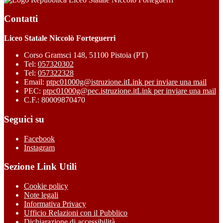
Contatti
Liceo Statale Niccolò Forteguerri
Corso Gramsci 148, 51100 Pistoia (PT)
Tel:
057320302
Tel:
057322328
Email:
ptpc01000g@istruzione.it
Link per inviare una mail
PEC:
ptpc01000g@pec.istruzione.it
Link per inviare una mail
C.F.: 80009870470
Seguici su
Facebook
Instagram
Sezione Link Utili
Cookie policy
Note legali
Informativa Privacy
Ufficio Relazioni con il Pubblico
Dichiarazione di accessibilità