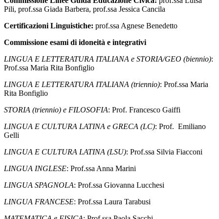
Commissione Linee Guida Educazione Civica:
prof.ssa Luisa
Pili, prof.ssa Giada Barbera, prof.ssa Jessica Cancila
Certificazioni Linguistiche:
prof.ssa Agnese Benedetto
Commissione esami di idoneità e integrativi
LINGUA E LETTERATURA ITALIANA e STORIA/GEO (biennio)
:
Prof.ssa Maria Rita Bonfiglio
LINGUA E LETTERATURA ITALIANA (triennio)
: Prof.ssa Maria
Rita Bonfiglio
STORIA (triennio) e FILOSOFIA
: Prof. Francesco Gaiffi
LINGUA E CULTURA LATINA e GRECA (LC)
: Prof. Emiliano
Gelli
LINGUA E CULTURA LATINA (LSU)
: Prof.ssa Silvia Fiacconi
LINGUA INGLESE
: Prof.ssa Anna Marini
LINGUA SPAGNOLA
: Prof.ssa Giovanna Lucchesi
LINGUA FRANCESE
: Prof.ssa Laura Tarabusi
MATEMATICA e FISICA
: Prof.ssa Paola Sacchi