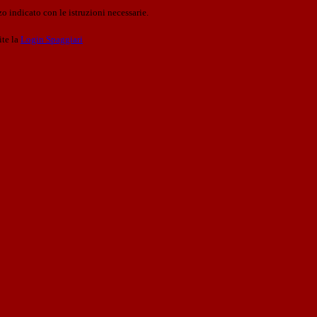
o indicato con le istruzioni necessarie.
ite la
Login Spaggiari