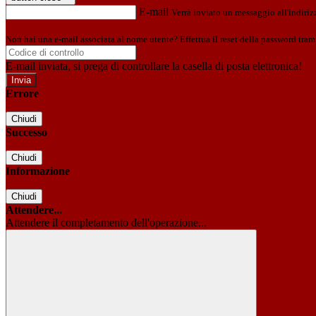
E-mail
Verrà inviato un messaggio all'indirizz
Non hai una e-mail associata al nome utente? Effettua il reset della password tram
E-mail inviata, si prega di controllare la casella di posta elettronica!
Errore
Chiudi
Successo
Chiudi
Informazione
Chiudi
Attendere...
Attendere il completamento dell'operazione...