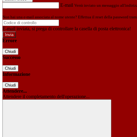
E-mail
Verrà inviato un messaggio all'indirizz
Non hai una e-mail associata al nome utente? Effettua il reset della password tram
E-mail inviata, si prega di controllare la casella di posta elettronica!
Errore
Chiudi
Successo
Chiudi
Informazione
Chiudi
Attendere...
Attendere il completamento dell'operazione...