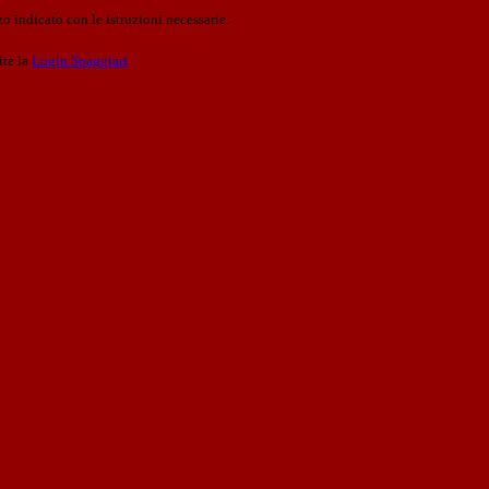
o indicato con le istruzioni necessarie.
ite la
Login Spaggiari