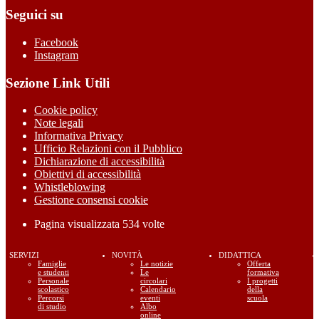
Seguici su
Facebook
Instagram
Sezione Link Utili
Cookie policy
Note legali
Informativa Privacy
Ufficio Relazioni con il Pubblico
Dichiarazione di accessibilità
Obiettivi di accessibilità
Whistleblowing
Gestione consensi cookie
Pagina visualizzata
534
volte
SERVIZI
NOVITÀ
DIDATTICA
Famiglie
Le notizie
Offerta
e studenti
Le
formativa
Personale
circolari
I progetti
scolastico
Calendario
della
Percorsi
eventi
scuola
di studio
Albo
online