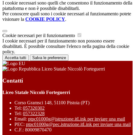
I cookie necessari sono quelli che consentono il funzionamento della
piattaforma e non è possibile disabilitarli.
Per conoscere quali sono i cookie necessari al funzionamento potete
visionare la
COOKIE POLICY
.
Cookie necessari per il funzionamento
I cookie necessari per il funzionamento non possono essere
disabilitati. È possibile consultare l'elenco nella pagina della cookie
policy.
Accetta tutti
Salva le preferenze
Liceo Statale Niccolò Forteguerri
Contatti
Liceo Statale Niccolò Forteguerri
Corso Gramsci 148, 51100 Pistoia (PT)
Tel:
057320302
Tel:
057322328
Email:
ptpc01000g@istruzione.it
Link per inviare una mail
PEC:
ptpc01000g@pec.istruzione.it
Link per inviare una mail
C.F.: 80009870470