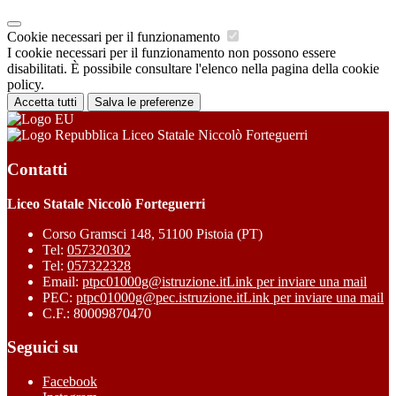
Cookie necessari per il funzionamento
I cookie necessari per il funzionamento non possono essere
disabilitati. È possibile consultare l'elenco nella pagina della cookie
policy.
Accetta tutti
Salva le preferenze
Liceo Statale Niccolò Forteguerri
Contatti
Liceo Statale Niccolò Forteguerri
Corso Gramsci 148, 51100 Pistoia (PT)
Tel:
057320302
Tel:
057322328
Email:
ptpc01000g@istruzione.it
Link per inviare una mail
PEC:
ptpc01000g@pec.istruzione.it
Link per inviare una mail
C.F.: 80009870470
Seguici su
Facebook