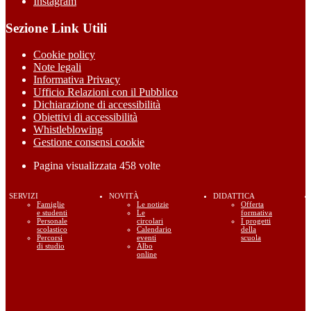
Instagram
Sezione Link Utili
Cookie policy
Note legali
Informativa Privacy
Ufficio Relazioni con il Pubblico
Dichiarazione di accessibilità
Obiettivi di accessibilità
Whistleblowing
Gestione consensi cookie
Pagina visualizzata
458
volte
SERVIZI
NOVITÀ
DIDATTICA
Famiglie
Le notizie
Offerta
e studenti
Le
formativa
Personale
circolari
I progetti
scolastico
Calendario
della
Percorsi
eventi
scuola
di studio
Albo
online