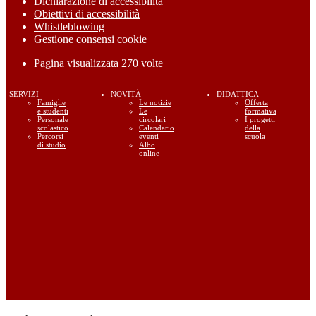
Dichiarazione di accessibilità
Obiettivi di accessibilità
Whistleblowing
Gestione consensi cookie
Pagina visualizzata
270
volte
SERVIZI
NOVITÀ
DIDATTICA
Famiglie
Le notizie
Offerta
e studenti
Le
formativa
Personale
circolari
I progetti
scolastico
Calendario
della
Percorsi
eventi
scuola
di studio
Albo
online