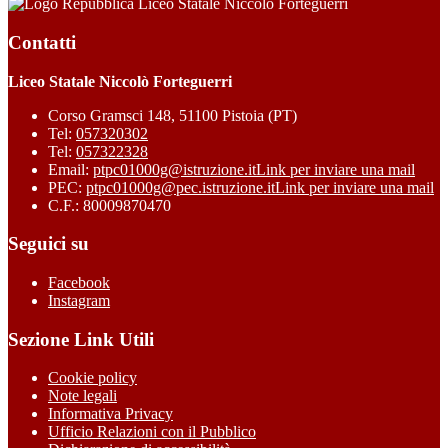
Liceo Statale Niccolò Forteguerri
Contatti
Liceo Statale Niccolò Forteguerri
Corso Gramsci 148, 51100 Pistoia (PT)
Tel:
057320302
Tel:
057322328
Email:
ptpc01000g@istruzione.it
Link per inviare una mail
PEC:
ptpc01000g@pec.istruzione.it
Link per inviare una mail
C.F.: 80009870470
Seguici su
Facebook
Instagram
Sezione Link Utili
Cookie policy
Note legali
Informativa Privacy
Ufficio Relazioni con il Pubblico