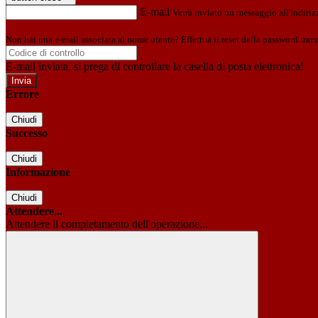
E-mail
Verrà inviato un messaggio all'indirizz
Non hai una e-mail associata al nome utente? Effettua il reset della password tram
E-mail inviata, si prega di controllare la casella di posta elettronica!
Errore
Chiudi
Successo
Chiudi
Informazione
Chiudi
Attendere...
Attendere il completamento dell'operazione...