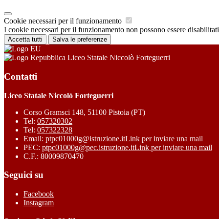
Cookie necessari per il funzionamento
I cookie necessari per il funzionamento non possono essere disabilitati.
Accetta tutti
Salva le preferenze
Liceo Statale Niccolò Forteguerri
Contatti
Liceo Statale Niccolò Forteguerri
Corso Gramsci 148, 51100 Pistoia (PT)
Tel:
057320302
Tel:
057322328
Email:
ptpc01000g@istruzione.it
Link per inviare una mail
PEC:
ptpc01000g@pec.istruzione.it
Link per inviare una mail
C.F.: 80009870470
Seguici su
Facebook
Instagram