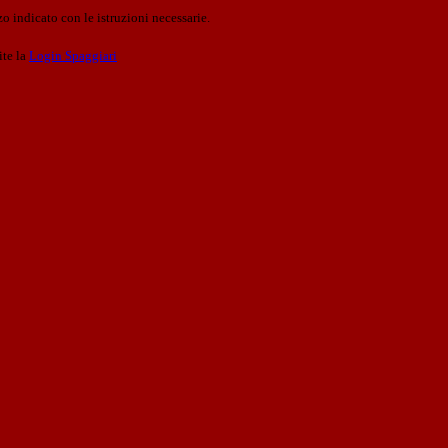
o indicato con le istruzioni necessarie.
ite la
Login Spaggiari