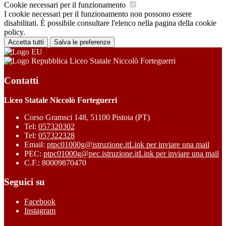
Cookie necessari per il funzionamento
I cookie necessari per il funzionamento non possono essere
disabilitati. È possibile consultare l'elenco nella pagina della cookie
policy.
Accetta tutti
Salva le preferenze
Liceo Statale Niccolò Forteguerri
Contatti
Liceo Statale Niccolò Forteguerri
Corso Gramsci 148, 51100 Pistoia (PT)
Tel:
057320302
Tel:
057322328
Email:
ptpc01000g@istruzione.it
Link per inviare una mail
PEC:
ptpc01000g@pec.istruzione.it
Link per inviare una mail
C.F.: 80009870470
Seguici su
Facebook
Instagram