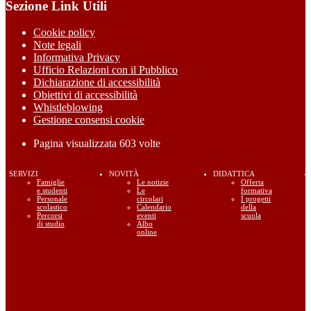
Sezione Link Utili
Cookie policy
Note legali
Informativa Privacy
Ufficio Relazioni con il Pubblico
Dichiarazione di accessibilità
Obiettivi di accessibilità
Whistleblowing
Gestione consensi cookie
Pagina visualizzata
603
volte
SERVIZI
NOVITÀ
DIDATTICA
Famiglie
Le notizie
Offerta
e studenti
Le
formativa
Personale
circolari
I progetti
scolastico
Calendario
della
Percorsi
eventi
scuola
di studio
Albo
online