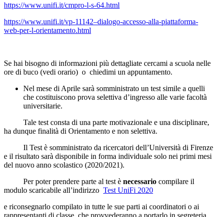
https://www.unifi.it/cmpro-l-s-64.html
https://www.unifi.it/vp-11142–dialogo-accesso-alla-piattaforma-
web-per-l-orientamento.html
Se hai bisogno di informazioni più dettagliate cercami a scuola nelle
ore di buco (vedi orario) o chiedimi un appuntamento.
Nel mese di Aprile sarà somministrato un test simile a quelli
che costituiscono prova selettiva d’ingresso alle varie facoltà
universitarie.
Tale test consta di una parte motivazionale e una disciplinare,
ha dunque finalità di Orientamento e non selettiva.
Il Test è somministrato da ricercatori dell’Università di Firenze
e il risultato sarà disponibile in forma individuale solo nei primi mesi
del nuovo anno scolastico (2020/2021).
Per poter prendere parte al test è
necessario
compilare il
modulo scaricabile all’indirizzo
Test UniFi 2020
e riconsegnarlo compilato in tutte le sue parti ai coordinatori o ai
rappresentanti di classe, che provvederanno a portarlo in segreteria,