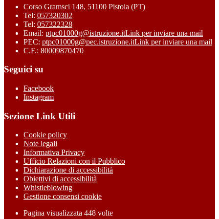
Corso Gramsci 148, 51100 Pistoia (PT)
Tel:
057320302
Tel:
057322328
Email:
ptpc01000g@istruzione.it
Link per inviare una mail
PEC:
ptpc01000g@pec.istruzione.it
Link per inviare una mail
C.F.: 80009870470
Seguici su
Facebook
Instagram
Sezione Link Utili
Cookie policy
Note legali
Informativa Privacy
Ufficio Relazioni con il Pubblico
Dichiarazione di accessibilità
Obiettivi di accessibilità
Whistleblowing
Gestione consensi cookie
Pagina visualizzata
448
volte