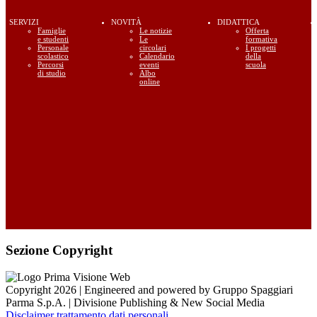
SERVIZI
NOVITÀ
DIDATTICA
Famiglie
Le notizie
Offerta
e studenti
Le
formativa
Personale
circolari
I progetti
scolastico
Calendario
della
Percorsi
eventi
scuola
di studio
Albo
online
Sezione Copyright
Copyright 2026 | Engineered and powered by Gruppo Spaggiari
Parma S.p.A. | Divisione Publishing & New Social Media
Disclaimer trattamento dati personali