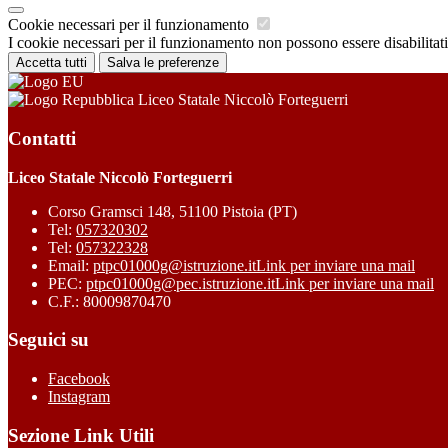
Cookie necessari per il funzionamento
I cookie necessari per il funzionamento non possono essere disabilitati.
Accetta tutti
Salva le preferenze
Liceo Statale Niccolò Forteguerri
Contatti
Liceo Statale Niccolò Forteguerri
Corso Gramsci 148, 51100 Pistoia (PT)
Tel:
057320302
Tel:
057322328
Email:
ptpc01000g@istruzione.it
Link per inviare una mail
PEC:
ptpc01000g@pec.istruzione.it
Link per inviare una mail
C.F.: 80009870470
Seguici su
Facebook
Instagram
Sezione Link Utili