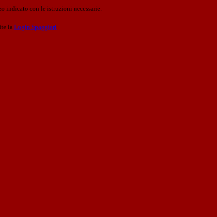
o indicato con le istruzioni necessarie.
ite la
Login Spaggiari