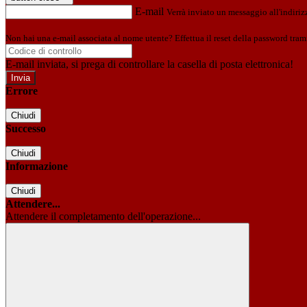
E-mail
Verrà inviato un messaggio all'indirizz
Non hai una e-mail associata al nome utente? Effettua il reset della password tram
E-mail inviata, si prega di controllare la casella di posta elettronica!
Errore
Chiudi
Successo
Chiudi
Informazione
Chiudi
Attendere...
Attendere il completamento dell'operazione...