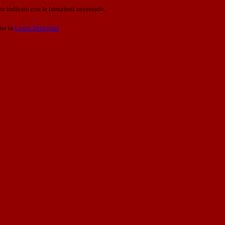
o indicato con le istruzioni necessarie.
ite la
Login Spaggiari