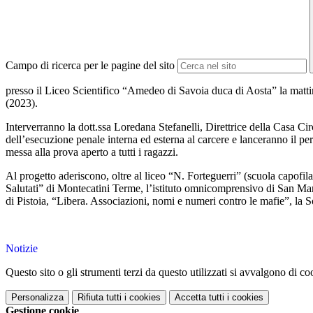
Campo di ricerca per le pagine del sito
presso il Liceo Scientifico “Amedeo di Savoia duca di Aosta” la matti
(2023).
Interverranno la dott.ssa Loredana Stefanelli, Direttrice della Casa Cir
dell’esecuzione penale interna ed esterna al carcere e lanceranno il per
messa alla prova aperto a tutti i ragazzi.
Al progetto aderiscono, oltre al liceo “N. Forteguerri” (scuola capofila
Salutati” di Montecatini Terme, l’istituto omnicomprensivo di San Marce
di Pistoia, “Libera. Associazioni, nomi e numeri contro le mafie”, la 
Notizie
Questo sito o gli strumenti terzi da questo utilizzati si avvalgono di coo
Personalizza
Rifiuta tutti
i cookies
Accetta tutti
i cookies
Gestione cookie