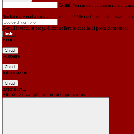
E-mail
Verrà inviato un messaggio all'indirizz
Non hai una e-mail associata al nome utente? Effettua il reset della password tram
E-mail inviata, si prega di controllare la casella di posta elettronica!
Errore
Chiudi
Successo
Chiudi
Informazione
Chiudi
Attendere...
Attendere il completamento dell'operazione...