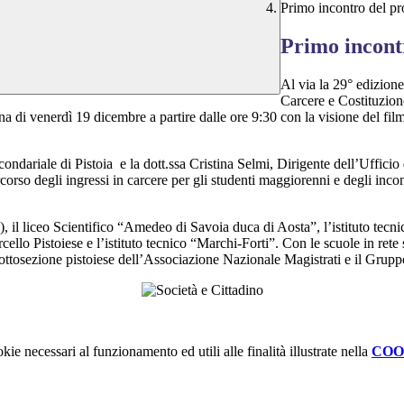
Primo incontro del pr
Primo incontr
Al via la 29° edizione
Carcere e Costituzione
na di venerdì 19 dicembre a partire dalle ore 9:30 con la visione del fi
condariale di Pistoia e la dott.ssa Cristina Selmi, Dirigente dell’Ufficio
corso degli ingressi in carcere per gli studenti maggiorenni e degli incon
), il liceo Scientifico “Amedeo di Savoia duca di Aosta”, l’istituto tecnic
llo Pistoiese e l’istituto tecnico “Marchi-Forti”. Con le scuole in rete
Sottosezione pistoiese dell’Associazione Nazionale Magistrati e il Gruppo
kie necessari al funzionamento ed utili alle finalità illustrate nella
COO