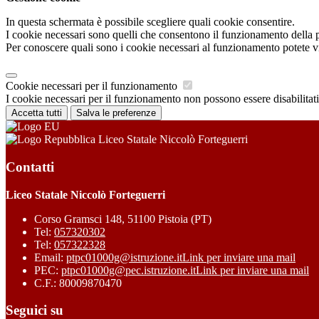
In questa schermata è possibile scegliere quali cookie consentire.
I cookie necessari sono quelli che consentono il funzionamento della pi
Per conoscere quali sono i cookie necessari al funzionamento potete v
Cookie necessari per il funzionamento
I cookie necessari per il funzionamento non possono essere disabilitati.
Accetta tutti
Salva le preferenze
Liceo Statale Niccolò Forteguerri
Contatti
Liceo Statale Niccolò Forteguerri
Corso Gramsci 148, 51100 Pistoia (PT)
Tel:
057320302
Tel:
057322328
Email:
ptpc01000g@istruzione.it
Link per inviare una mail
PEC:
ptpc01000g@pec.istruzione.it
Link per inviare una mail
C.F.: 80009870470
Seguici su