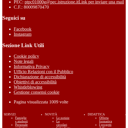
PEC:
ptpc01000g@pec.istruzione.it
Link per inviare una mail
C.F.: 80009870470
Seguici su
Facebook
Instagram
Sezione Link Utili
Cookie policy
Note legali
Informativa Privacy
Ufficio Relazioni con il Pubblico
Dichiarazione di accessibilità
Obiettivi di accessibilità
Whistleblowing
Gestione consensi cookie
Pagina visualizzata
1009
volte
SERVIZI
NOVITÀ
DIDATTICA
Famiglie
Le notizie
Offerta
e studenti
Le
formativa
Personale
circolari
I progetti
scolastico
Calendario
della