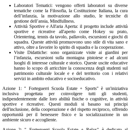
Laboratori Tematici: vengono offerti laboratori su diverse
tematiche come la Filosofia, la Costituzione Italiana, la cura
dell’infanzia, la motivazione allo studio, le tecniche di
gestione dell’ansia, Mindfullness.
Attività Sportive e All'aria Aperta: il progetto include attività
sportive e ricreative all'aperto come Hokey su prato,
Orientering, tennis da tavolo, pallavolo, escursioni e giochi di
squadra. Queste attività promuovono uno stile di vita sano e
attivo, oltre a favorire lo spirito di squadra e la cooperazione.
Visite Didattiche: sono organizzate visite ai giardini per
l’infanzia, escursioni sulla montagna pistoiese e ad alcuni
luoghi di interesse culturale e storico. Queste uscite educative
hanno lo scopo di arricchire la conoscenza degli studenti sul
patrimonio culturale locale e e del territorio con i relativi
servizi in ambito educativo e socioeducativo.
Azione 1: " Forteguerri Scuola Estate + Sports" è un'iniziativa
inclusiva progettata per coinvolgere tutti gli studenti,
indipendentemente dalle loro abilità fisiche o cognitive, in attività
sportive e ricreative. Questi moduli si basano sui principi
dell'inclusione, della cooperazione e del rispetto reciproco, offrendo
opportunità per il benessere fisico e la socializzazione in un
ambiente sicuro e accogliente.
Azione 2: " Forteguerri Scuola Estate + Relax" è dedicato al