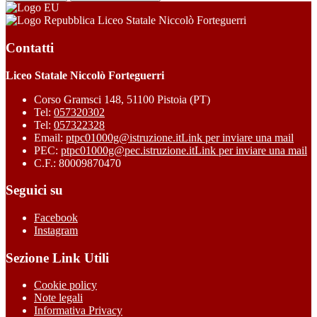
Liceo Statale Niccolò Forteguerri
Contatti
Liceo Statale Niccolò Forteguerri
Corso Gramsci 148, 51100 Pistoia (PT)
Tel:
057320302
Tel:
057322328
Email:
ptpc01000g@istruzione.it
Link per inviare una mail
PEC:
ptpc01000g@pec.istruzione.it
Link per inviare una mail
C.F.: 80009870470
Seguici su
Facebook
Instagram
Sezione Link Utili
Cookie policy
Note legali
Informativa Privacy