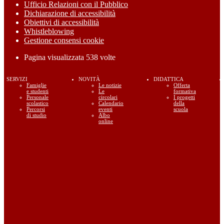
Ufficio Relazioni con il Pubblico
Dichiarazione di accessibilità
Obiettivi di accessibilità
Whistleblowing
Gestione consensi cookie
Pagina visualizzata
538
volte
SERVIZI
NOVITÀ
DIDATTICA
Famiglie
Le notizie
Offerta
e studenti
Le
formativa
Personale
circolari
I progetti
scolastico
Calendario
della
Percorsi
eventi
scuola
di studio
Albo
online