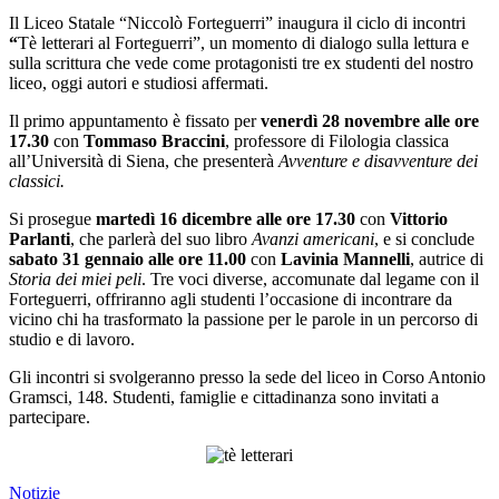
Il Liceo Statale “Niccolò Forteguerri” inaugura il ciclo di incontri
“
Tè letterari al Forteguerri”, un momento di dialogo sulla lettura e
sulla scrittura che vede come protagonisti tre ex studenti del nostro
liceo, oggi autori e studiosi affermati.
Il primo appuntamento è fissato per
venerdì 28 novembre alle ore
17.30
con
Tommaso Braccini
, professore di Filologia classica
all’Università di Siena, che presenterà
Avventure e disavventure dei
classici.
Si prosegue
martedì 16 dicembre alle ore 17.30
con
Vittorio
Parlanti
, che parlerà del suo libro
Avanzi americani
, e si conclude
sabato 31 gennaio alle ore 11.00
con
Lavinia Mannelli
, autrice di
Storia dei miei peli
. Tre voci diverse, accomunate dal legame con il
Forteguerri, offriranno agli studenti l’occasione di incontrare da
vicino chi ha trasformato la passione per le parole in un percorso di
studio e di lavoro.
Gli incontri si svolgeranno presso la sede del liceo in Corso Antonio
Gramsci, 148. Studenti, famiglie e cittadinanza sono invitati a
partecipare.
Notizie