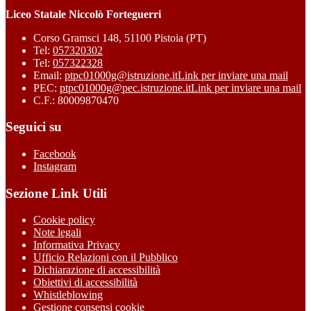
Liceo Statale Niccolò Forteguerri
Corso Gramsci 148, 51100 Pistoia (PT)
Tel:
057320302
Tel:
057322328
Email:
ptpc01000g@istruzione.it
Link per inviare una mail
PEC:
ptpc01000g@pec.istruzione.it
Link per inviare una mail
C.F.: 80009870470
Seguici su
Facebook
Instagram
Sezione Link Utili
Cookie policy
Note legali
Informativa Privacy
Ufficio Relazioni con il Pubblico
Dichiarazione di accessibilità
Obiettivi di accessibilità
Whistleblowing
Gestione consensi cookie