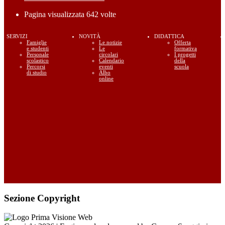
Pagina visualizzata
642
volte
SERVIZI
NOVITÀ
DIDATTICA
Famiglie
Le notizie
Offerta
e studenti
Le
formativa
Personale
circolari
I progetti
scolastico
Calendario
della
Percorsi
eventi
scuola
di studio
Albo
online
Sezione Copyright