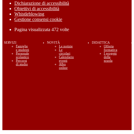
Dichiarazione di accessibilità
Obiettivi di accessibilità
Whistleblowing
Gestione consensi cookie
Pagina visualizzata
472
volte
SERVIZI
NOVITÀ
DIDATTICA
Famiglie
Le notizie
Offerta
e studenti
Le
formativa
Personale
circolari
I progetti
scolastico
Calendario
della
Percorsi
eventi
scuola
di studio
Albo
online