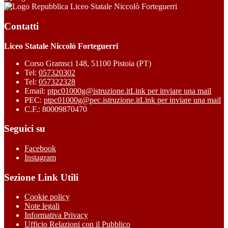
Liceo Statale Niccolò Forteguerri
Contatti
Liceo Statale Niccolò Forteguerri
Corso Gramsci 148, 51100 Pistoia (PT)
Tel:
057320302
Tel:
057322328
Email:
ptpc01000g@istruzione.it
Link per inviare una mail
PEC:
ptpc01000g@pec.istruzione.it
Link per inviare una mail
C.F.: 80009870470
Seguici su
Facebook
Instagram
Sezione Link Utili
Cookie policy
Note legali
Informativa Privacy
Ufficio Relazioni con il Pubblico