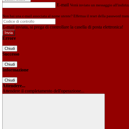
E-mail
Verrà inviato un messaggio all'indirizz
Non hai una e-mail associata al nome utente? Effettua il reset della password tram
E-mail inviata, si prega di controllare la casella di posta elettronica!
Errore
Chiudi
Successo
Chiudi
Informazione
Chiudi
Attendere...
Attendere il completamento dell'operazione...