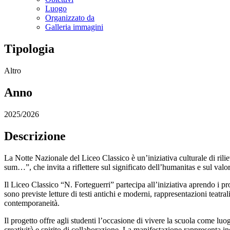
Luogo
Organizzato da
Galleria immagini
Tipologia
Altro
Anno
2025/2026
Descrizione
La Notte Nazionale del Liceo Classico è un’iniziativa culturale di ril
sum…”, che invita a riflettere sul significato dell’humanitas e sul val
Il Liceo Classico “N. Forteguerri” partecipa all’iniziativa aprendo i p
sono previste letture di testi antichi e moderni, rappresentazioni teatral
contemporaneità.
Il progetto offre agli studenti l’occasione di vivere la scuola come lu
creatività e spirito di collaborazione. La manifestazione rappresenta inol