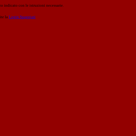
o indicato con le istruzioni necessarie.
ite la
Login Spaggiari