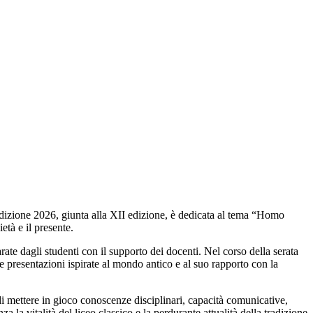
’edizione 2026, giunta alla XII edizione, è dedicata al tema “Homo
età e il presente.
ate dagli studenti con il supporto dei docenti. Nel corso della serata
ni e presentazioni ispirate al mondo antico e al suo rapporto con la
di mettere in gioco conoscenze disciplinari, capacità comunicative,
a la vitalità del liceo classico e la perdurante attualità della tradizione