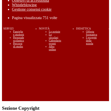
Obiettivi di accessibilità
Whistleblowing
Gestione consensi cookie
Pagina visualizzata
751
volte
SERVIZI
NOVITÀ
DIDATTICA
Famiglie
Le notizie
Offerta
e studenti
Le
formativa
Personale
circolari
I progetti
scolastico
Calendario
della
Percorsi
eventi
scuola
di studio
Albo
online
Sezione Copyright