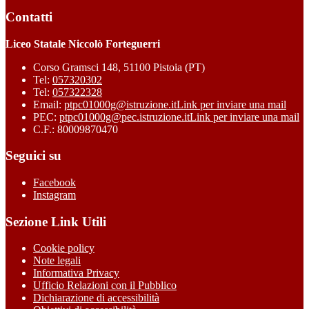
Contatti
Liceo Statale Niccolò Forteguerri
Corso Gramsci 148, 51100 Pistoia (PT)
Tel:
057320302
Tel:
057322328
Email:
ptpc01000g@istruzione.it
Link per inviare una mail
PEC:
ptpc01000g@pec.istruzione.it
Link per inviare una mail
C.F.: 80009870470
Seguici su
Facebook
Instagram
Sezione Link Utili
Cookie policy
Note legali
Informativa Privacy
Ufficio Relazioni con il Pubblico
Dichiarazione di accessibilità