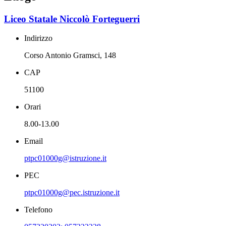
Liceo Statale Niccolò Forteguerri
Indirizzo
Corso Antonio Gramsci, 148
CAP
51100
Orari
8.00-13.00
Email
ptpc01000g@istruzione.it
PEC
ptpc01000g@pec.istruzione.it
Telefono