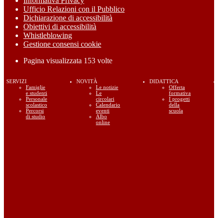
Informativa Privacy
Ufficio Relazioni con il Pubblico
Dichiarazione di accessibilità
Obiettivi di accessibilità
Whistleblowing
Gestione consensi cookie
Pagina visualizzata
153
volte
SERVIZI
NOVITÀ
DIDATTICA
Famiglie
Le notizie
Offerta
e studenti
Le
formativa
Personale
circolari
I progetti
scolastico
Calendario
della
Percorsi
eventi
scuola
di studio
Albo
online