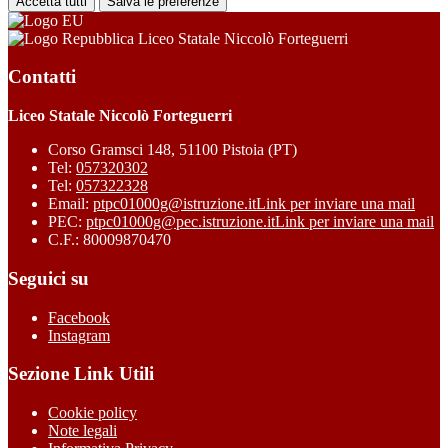
Accetta tutti
Salva le preferenze
Liceo Statale Niccolò Forteguerri
Contatti
Liceo Statale Niccolò Forteguerri
Corso Gramsci 148, 51100 Pistoia (PT)
Tel:
057320302
Tel:
057322328
Email:
ptpc01000g@istruzione.it
Link per inviare una mail
PEC:
ptpc01000g@pec.istruzione.it
Link per inviare una mail
C.F.: 80009870470
Seguici su
Facebook
Instagram
Sezione Link Utili
Cookie policy
Note legali