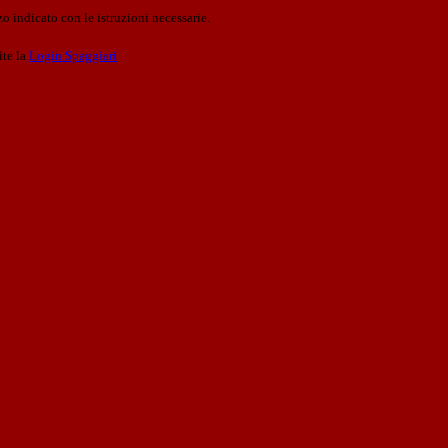
o indicato con le istruzioni necessarie.
ite la
Login Spaggiari