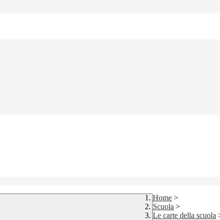
Home
>
Scuola
>
Le carte della scuola