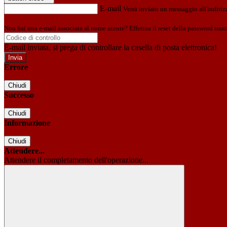
E-mail
Verrà inviato un messaggio all'indirizz
Non hai una e-mail associata al nome utente? Effettua il reset della password tram
E-mail inviata, si prega di controllare la casella di posta elettronica!
Errore
Chiudi
Successo
Chiudi
Informazione
Chiudi
Attendere...
Attendere il completamento dell'operazione...