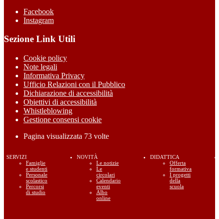
Facebook
Instagram
Sezione Link Utili
Cookie policy
Note legali
Informativa Privacy
Ufficio Relazioni con il Pubblico
Dichiarazione di accessibilità
Obiettivi di accessibilità
Whistleblowing
Gestione consensi cookie
Pagina visualizzata
73
volte
SERVIZI
NOVITÀ
DIDATTICA
Famiglie
Le notizie
Offerta
e studenti
Le
formativa
Personale
circolari
I progetti
scolastico
Calendario
della
Percorsi
eventi
scuola
di studio
Albo
online