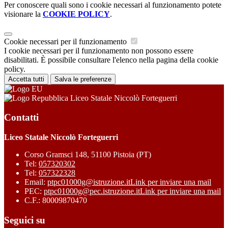
Per conoscere quali sono i cookie necessari al funzionamento potete
visionare la
COOKIE POLICY
.
Cookie necessari per il funzionamento
I cookie necessari per il funzionamento non possono essere
disabilitati. È possibile consultare l'elenco nella pagina della cookie
policy.
Accetta tutti
Salva le preferenze
Liceo Statale Niccolò Forteguerri
Contatti
Liceo Statale Niccolò Forteguerri
Corso Gramsci 148, 51100 Pistoia (PT)
Tel:
057320302
Tel:
057322328
Email:
ptpc01000g@istruzione.it
Link per inviare una mail
PEC:
ptpc01000g@pec.istruzione.it
Link per inviare una mail
C.F.: 80009870470
Seguici su