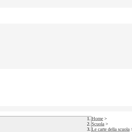
Home
>
Scuola
>
Le carte della scuola