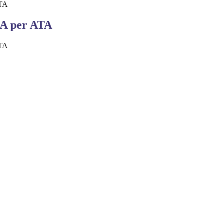
ATA
IA per ATA
ATA