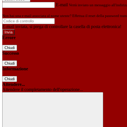
E-mail
Verrà inviato un messaggio all'indirizz
Non hai una e-mail associata al nome utente? Effettua il reset della password tram
E-mail inviata, si prega di controllare la casella di posta elettronica!
Errore
Chiudi
Successo
Chiudi
Informazione
Chiudi
Attendere...
Attendere il completamento dell'operazione...