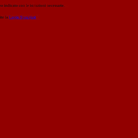
o indicato con le istruzioni necessarie.
ite la
Login Spaggiari