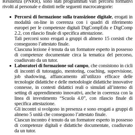
Resilienza (PNRR), sono stati programmati vari percorsi formativi
rivolti al personale e distinti nelle seguenti macrocategorie:
Percorsi di formazione sulla transizione digitale
, erogati in
modalità on-line in coerenza con i quadri di riferimento
europei per le competenze digitali DigCompEdu e DigComp
2.2, con rilascio finale di specifica attestazione.
Tali percorsi sono erogati a gruppi di almeno 15 corsisti che
conseguono l’attestato finale.
Ciascuna lezione è tenuta da un formatore esperto in possesso
di competenze documentate circa la tematica del percorso,
coadiuvato da un tutor.
Laboratori di formazione sul campo
, che consistono in cicli
di incontri di tutoraggio, mentoring, coaching, supervisione,
job shadowing, affiancamento all’utilizzo efficace delle
tecnologie didattiche e delle metodologie didattiche innovative
connesse, in contesti didattici reali o simulati all’interno di
setting di apprendimento innovativi, anche in coerenza con la
linea di investimento “Scuola 4.0”, con rilascio finale di
specifica attestazione.
Gli incontri si svolgono in presenza e sono erogati a gruppi di
almeno 5 unità che conseguono l’attestato finale.
Ciascun incontro è tenuto da un formatore esperto in possesso
di competenze digitali e didattiche documentate, coadiuvato
da un tutor.