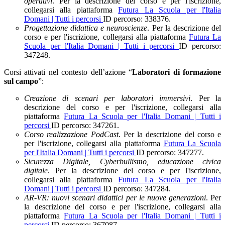
operativi
. Per la descrizione del corso e per l'iscrizione,
collegarsi alla piattaforma
Futura La Scuola per l'Italia
Domani | Tutti i percorsi
ID percorso: 338376.
Progettazione didattica e neuroscienze
.
Per la descrizione del
corso e per l'iscrizione, collegarsi alla piattaforma
Futura La
Scuola per l'Italia Domani | Tutti i percorsi
ID percorso:
347248.
Corsi attivati nel contesto dell’azione “
Laboratori di formazione
sul campo
”:
Creazione di scenari per laboratori immersivi
. Per la
descrizione del corso e per l'iscrizione, collegarsi alla
piattaforma
Futura La Scuola per l'Italia Domani | Tutti i
percorsi
ID percorso:
347261
.
Corso realizzazione PodCast
.
Per la descrizione del corso e
per l'iscrizione, collegarsi alla piattaforma
Futura La Scuola
per l'Italia Domani | Tutti i percorsi
ID percorso:
347277.
Sicurezza Digitale, Cyberbullismo, educazione civica
digitale
.
Per la descrizione del corso e per l'iscrizione,
collegarsi alla piattaforma
Futura La Scuola per l'Italia
Domani | Tutti i percorsi
ID percorso:
347284.
AR-VR: nuovi scenari didattici per le nuove generazioni
. Per
la descrizione del corso e per l'iscrizione, collegarsi alla
piattaforma
Futura La Scuola per l'Italia Domani | Tutti i
percorsi
ID percorso:
367087.