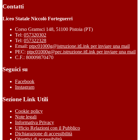
Contatti
Liceo Statale Niccolò Forteguerri
Corso Gramsci 148, 51100 Pistoia (PT)
Tel:
057320302
Tel:
057322328
Email:
ptpc01000g@istruzione.it
Link per inviare una mail
PEC:
ptpc01000g@pec.istruzione.it
Link per inviare una mail
C.F.: 80009870470
Seguici su
Facebook
Instagram
Sezione Link Utili
Cookie policy
Note legali
Informativa Privacy
Ufficio Relazioni con il Pubblico
Dichiarazione di accessibilità
Obiettivi di accessibilità