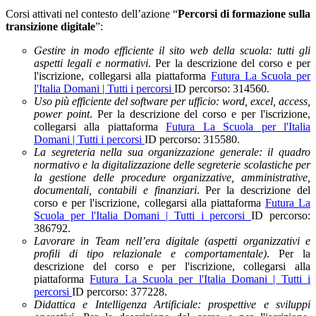
Corsi attivati nel contesto dell’azione “
Percorsi di formazione sulla
transizione digitale
”:
Gestire in modo efficiente il sito web della scuola: tutti gli
aspetti legali e normativi
. Per la descrizione del corso e per
l'iscrizione, collegarsi alla piattaforma
Futura La Scuola per
l'Italia Domani | Tutti i percorsi
ID percorso: 314560.
Uso più efficiente del software per ufficio: word, excel, access,
power point
. Per la descrizione del corso e per l'iscrizione,
collegarsi alla piattaforma
Futura La Scuola per l'Italia
Domani | Tutti i percorsi
ID percorso: 315580.
La segreteria nella sua organizzazione generale: il quadro
normativo e la digitalizzazione delle segreterie scolastiche per
la gestione delle procedure organizzative, amministrative,
documentali, contabili e finanziari
. Per la descrizione del
corso e per l'iscrizione, collegarsi alla piattaforma
Futura La
Scuola per l'Italia Domani | Tutti i percorsi
ID percorso:
386792.
Lavorare in Team nell’era digitale (aspetti organizzativi e
profili di tipo relazionale e comportamentale)
. Per la
descrizione del corso e per l'iscrizione, collegarsi alla
piattaforma
Futura La Scuola per l'Italia Domani | Tutti i
percorsi
ID percorso: 377228.
Didattica e Intelligenza Artificiale: prospettive e sviluppi