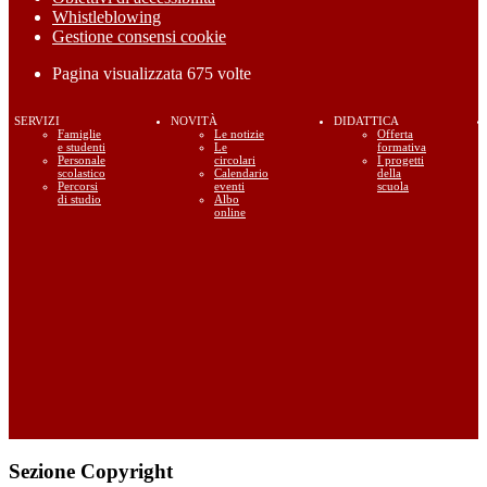
Whistleblowing
Gestione consensi cookie
Pagina visualizzata
675
volte
SERVIZI
NOVITÀ
DIDATTICA
Famiglie
Le notizie
Offerta
e studenti
Le
formativa
Personale
circolari
I progetti
scolastico
Calendario
della
Percorsi
eventi
scuola
di studio
Albo
online
Sezione Copyright