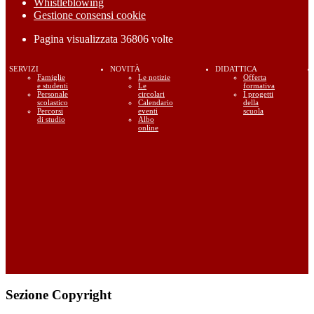
Whistleblowing
Gestione consensi cookie
Pagina visualizzata
36806
volte
SERVIZI
NOVITÀ
DIDATTICA
Famiglie
Le notizie
Offerta
e studenti
Le
formativa
Personale
circolari
I progetti
scolastico
Calendario
della
Percorsi
eventi
scuola
di studio
Albo
online
Sezione Copyright