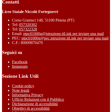
Contatti
Liceo Statale Niccolò Forteguerri
Corso Gramsci 148, 51100 Pistoia (PT)
Tel:
057320302
Tel:
057322328
Email:
ptpc01000g@istruzione.it
Link per inviare una mail
PEC:
ptpc01000g@pec.istruzione.it
Link per inviare una mail
C.F.: 80009870470
Seguici su
Facebook
Instagram
Sezione Link Utili
Cookie policy
Note legali
Informativa Privacy
Ufficio Relazioni con il Pubblico
Dichiarazione di accessibilità
Obiettivi di accessibilità