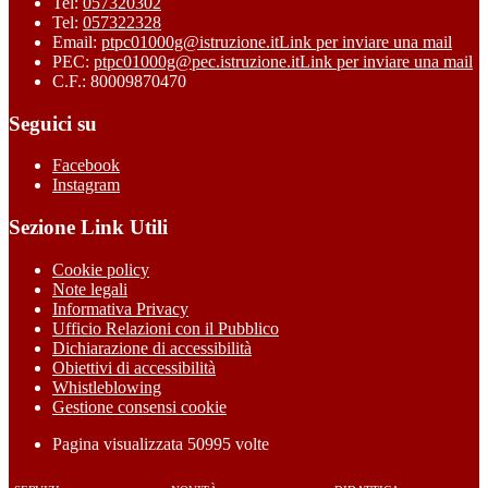
Tel:
057320302
Tel:
057322328
Email:
ptpc01000g@istruzione.it
Link per inviare una mail
PEC:
ptpc01000g@pec.istruzione.it
Link per inviare una mail
C.F.: 80009870470
Seguici su
Facebook
Instagram
Sezione Link Utili
Cookie policy
Note legali
Informativa Privacy
Ufficio Relazioni con il Pubblico
Dichiarazione di accessibilità
Obiettivi di accessibilità
Whistleblowing
Gestione consensi cookie
Pagina visualizzata
50995
volte