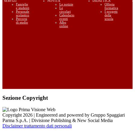
SERVIZI
NOVITÀ
DIDATTICA
Famiglie
Le notizie
Offerta
e studenti
Le
formativa
Personale
circolari
I progetti
scolastico
Calendario
della
Percorsi
eventi
scuola
di studio
Albo
online
Sezione Copyright
Copyright 2026 | Engineered and powered by Gruppo Spaggiari
Parma S.p.A. | Divisione Publishing & New Social Media
Disclaimer trattamento dati personali