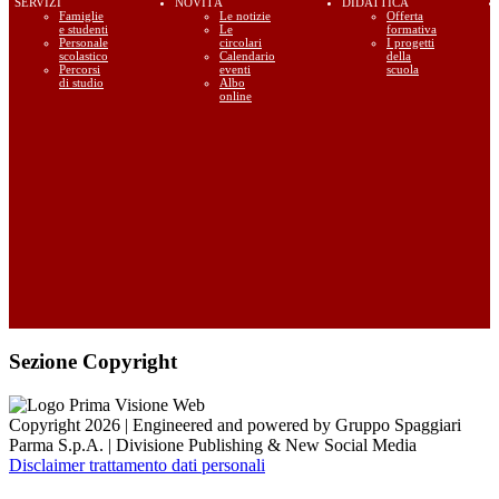
SERVIZI
NOVITÀ
DIDATTICA
Famiglie
Le notizie
Offerta
e studenti
Le
formativa
Personale
circolari
I progetti
scolastico
Calendario
della
Percorsi
eventi
scuola
di studio
Albo
online
Sezione Copyright
Copyright 2026 | Engineered and powered by Gruppo Spaggiari
Parma S.p.A. | Divisione Publishing & New Social Media
Disclaimer trattamento dati personali