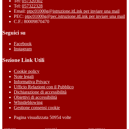
Tel:
057320302
Tel:
057322328
Email:
ptpc01000g@istruzione.it
Link per inviare una mail
PEC:
ptpc01000g@pec.istruzione.it
Link per inviare una mail
C.F.: 80009870470
Seguici su
Facebook
Instagram
Sezione Link Utili
Cookie policy
Note legali
Informativa Privacy
Ufficio Relazioni con il Pubblico
Dichiarazione di accessibilità
Obiettivi di accessibilità
Whistleblowing
Gestione consensi cookie
Pagina visualizzata
50954
volte